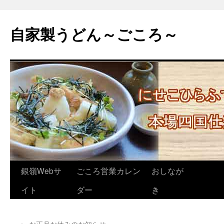
自家製うどん～ごころ～
コ
銀嶺Webサ
ごころ営業カレン
おしなが
ン
イト
ダー
き
テ
←
お正月お休みのお知らせ