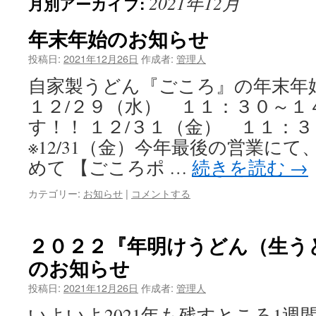
2021年12月
月別アーカイブ:
ン
ツ
年末年始のお知らせ
へ
投稿日:
2021年12月26日
作成者:
管理人
自家製うどん『ごころ』の年末年
ス
１２/２９（水） １１：３０～１
キ
す！！ １２/３１（金） １１：
ッ
※12/31（金）今年最後の営業に
めて 【ごころポ …
続きを読む
→
プ
カテゴリー:
お知らせ
|
コメントする
２０２２『年明けうどん（生う
のお知らせ
投稿日:
2021年12月26日
作成者:
管理人
いよいよ2021年も残すところ1