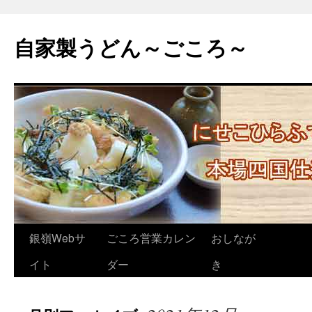
自家製うどん～ごころ～
コ
銀嶺Webサ
ごころ営業カレン
おしなが
ン
イト
ダー
き
テ