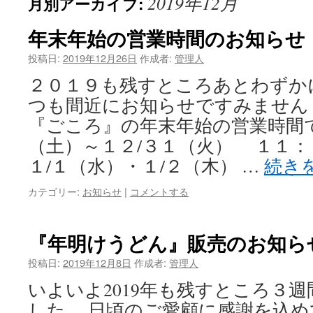
2019年12月
月別アーカイブ:
ン
ツ
年末年始の営業時間のお知らせ
へ
投稿日:
2019年12月26日
作成者:
管理人
２０１９も残すところあとわずか
ス
つも間近にお知らせですみません
キ
『ごころ』の年末年始の営業時間で
ッ
（土）～１２/３１（火） １１：
１/１（水）・１/２（木） …
続き
プ
カテゴリー:
お知らせ
|
コメントする
『年明けうどん』販売のお知ら
投稿日:
2019年12月8日
作成者:
管理人
いよいよ2019年も残すところ３
した。 日頃のご愛顧に感謝を込