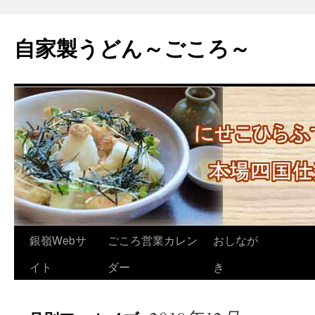
自家製うどん～ごころ～
コ
銀嶺Webサ
ごころ営業カレン
おしなが
ン
イト
ダー
き
テ