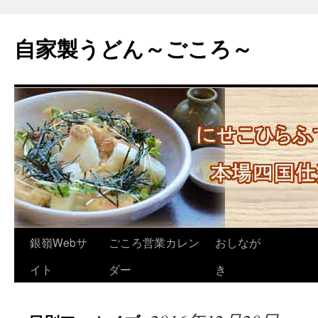
自家製うどん～ごころ～
コ
銀嶺Webサ
ごころ営業カレン
おしなが
ン
イト
ダー
き
テ