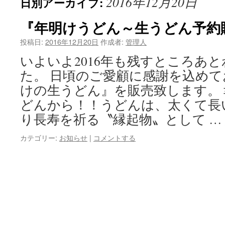
2016年12月20日
日別アーカイブ:
ン
ツ
『年明けうどん～生うどん予約
へ
投稿日:
2016年12月20日
作成者:
管理人
いよいよ2016年も残すところあ
ス
た。 日頃のご愛顧に感謝を込め
キ
けの生うどん』を販売致します。
ッ
どんから！！うどんは、太くて長
り長寿を祈る〝縁起物〟として …
プ
カテゴリー:
お知らせ
|
コメントする