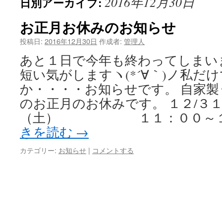
2016年12月30日
日別アーカイブ:
ン
ツ
お正月お休みのお知らせ
へ
投稿日:
2016年12月30日
作成者:
管理人
あと１日で今年も終わってしまい
ス
短い気がしますヽ(*´∀｀)ノ私だ
キ
か・・・・お知らせです。 自家
ッ
のお正月のお休みです。 １２/３
（土） １１：００～１４：
プ
きを読む
→
カテゴリー:
お知らせ
|
コメントする