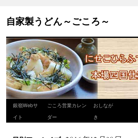
自家製うどん～ごころ～
コ
銀嶺Webサ
ごころ営業カレン
おしなが
ン
イト
ダー
き
テ